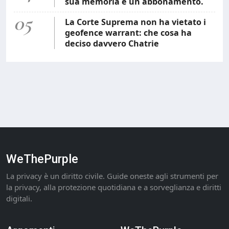
sua memoria è un abbonamento.
05
La Corte Suprema non ha vietato i
geofence warrant: che cosa ha
deciso davvero Chatrie
WeThePurple
La privacy è un diritto civile. Guide oneste agli strumenti per
la privacy, alla protezione quotidiana e a sorveglianza e diritti
digitali.