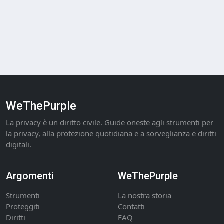
WeThePurple
La privacy è un diritto civile. Guide oneste agli strumenti per
la privacy, alla protezione quotidiana e a sorveglianza e diritti
digitali.
Argomenti
WeThePurple
Strumenti
La nostra storia
Proteggiti
Contatti
Diritti
FAQ