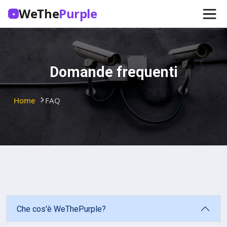
WeThe
Purple
✦
Domande frequenti
Home
FAQ
Che cos'è WeThePurple?