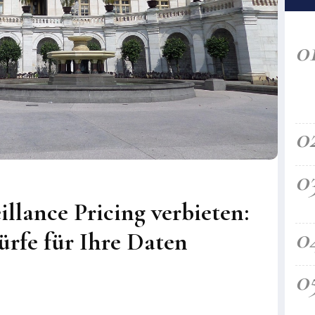
0
0
0
llance Pricing verbieten:
0
rfe für Ihre Daten
0