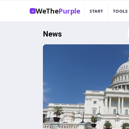
WeThe
Purple
START
TOOLS
✦
News