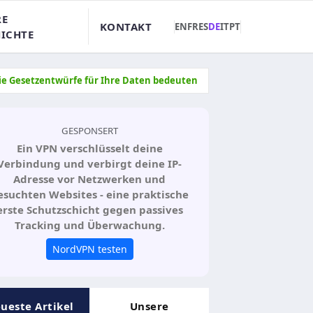
RE
KONTAKT
EN
FR
ES
DE
IT
PT
ICHTE
 die Gesetzentwürfe für Ihre Daten bedeuten
GESPONSERT
Ein VPN verschlüsselt deine
Verbindung und verbirgt deine IP-
Adresse vor Netzwerken und
esuchten Websites - eine praktische
erste Schutzschicht gegen passives
Tracking und Überwachung.
NordVPN testen
ueste Artikel
Unsere