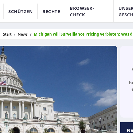
BROWSER-
UNSE
SCHÜTZEN
RECHTE
CHECK
GESCH
Start
News
Michigan will Surveillance Pricing verbieten: Was
b
Ne