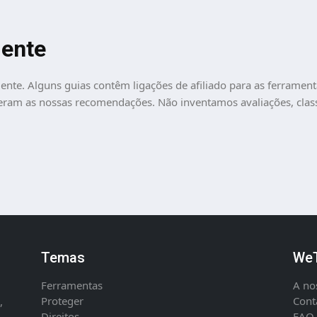
dente
te. Alguns guias contêm ligações de afiliado para as ferramen
eram as nossas recomendações. Não inventamos avaliações, clas
Temas
WeT
Ferramentas
A no
Proteger
Cont
,
Direitos
FAQ