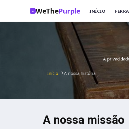
WeThe
Purple
INÍCIO
FERR
✦
A privacidad
Início
A nossa história
A nossa missão