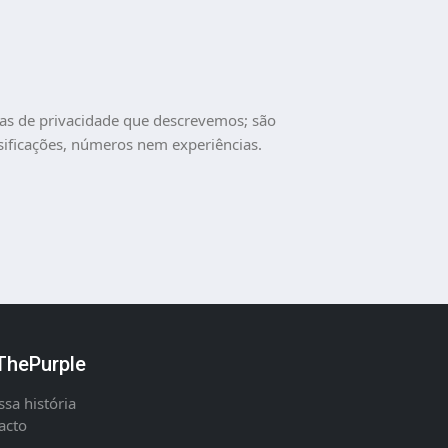
tas de privacidade que descrevemos; são
sificações, números nem experiências.
hePurple
ssa história
acto