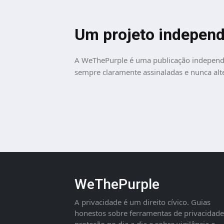
Um projeto indepen
A WeThePurple é uma publicação independen
sempre claramente assinaladas e nunca alt
WeThePurple
A privacidade é um direito cívico. Guias
honestos sobre ferramentas de privacidade