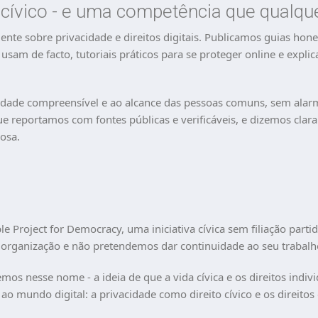
o cívico - e uma competência que qualq
te sobre privacidade e direitos digitais. Publicamos guias hone
am de facto, tutoriais práticos para se proteger online e explicaç
acidade compreensível e ao alcance das pessoas comuns, sem alar
e reportamos com fontes públicas e verificáveis, e dizemos cla
osa.
o
e Project for Democracy, uma iniciativa cívica sem filiação part
rganização e não pretendemos dar continuidade ao seu trabalho
mos nesse nome - a ideia de que a vida cívica e os direitos indiv
 ao mundo digital: a privacidade como direito cívico e os direitos