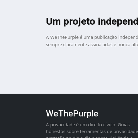
Um projeto indepen
A WeThePurple é uma publicação independen
sempre claramente assinaladas e nunca alt
WeThePurple
A privacidade é um direito cívico. Guias
honestos sobre ferramentas de privacidade