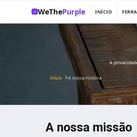
WeThe
Purple
INÍCIO
FERR
✦
A privacidad
Início
A nossa história
A nossa missão