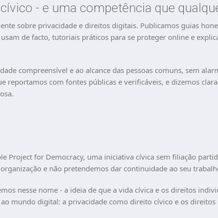
o cívico - e uma competência que qualq
te sobre privacidade e direitos digitais. Publicamos guias hone
am de facto, tutoriais práticos para se proteger online e explicaç
acidade compreensível e ao alcance das pessoas comuns, sem alar
e reportamos com fontes públicas e verificáveis, e dizemos cla
osa.
o
e Project for Democracy, uma iniciativa cívica sem filiação part
rganização e não pretendemos dar continuidade ao seu trabalho
mos nesse nome - a ideia de que a vida cívica e os direitos indiv
 ao mundo digital: a privacidade como direito cívico e os direitos