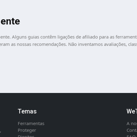
dente
te. Alguns guias contêm ligações de afiliado para as ferramen
eram as nossas recomendações. Não inventamos avaliações, clas
Temas
WeT
Ferramentas
A no
Proteger
Cont
,
Direitos
FAQ