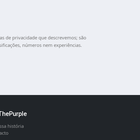
tas de privacidade que descrevemos; são
sificações, números nem experiências.
hePurple
ssa história
acto