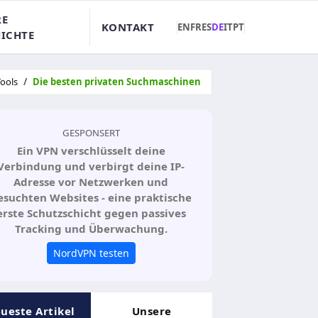
RE
KONTAKT
EN
FR
ES
DE
IT
PT
ICHTE
Tools
Die besten privaten Suchmaschinen
GESPONSERT
Ein VPN verschlüsselt deine
Verbindung und verbirgt deine IP-
Adresse vor Netzwerken und
esuchten Websites - eine praktische
erste Schutzschicht gegen passives
Tracking und Überwachung.
NordVPN testen
ueste Artikel
Unsere