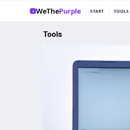
WeThe
Purple
START
TOOLS
✦
Tools