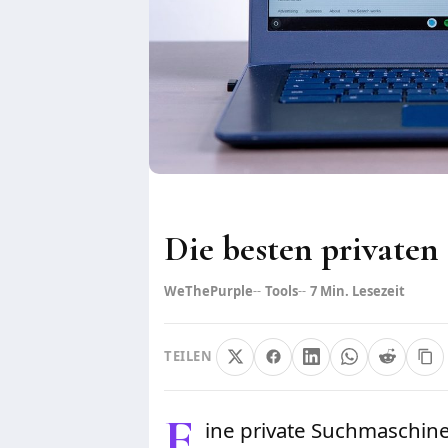
Die besten private
WeThePurple
Tools
7
Min. Lesezeit
TEILEN
E
ine private Suchmaschine