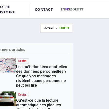
OTRE
CONTACT
EN
FR
ES
DE
IT
PT
ISTOIRE
Accueil
Outils
rniers articles
Droits
Les métadonnées sont-elles
des données personnelles ?
Ce que vos messages
révèlent quand personne ne
peut les lire
Droits
Qu'est-ce que la lecture
automatique des plaques